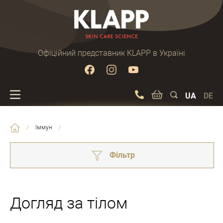
Офіційний представник KLAPP в Україні
UA
DE
/
Іммун
/
Фільтр
Догляд за тілом