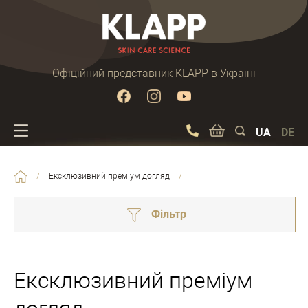
Офіційний представник KLAPP в Україні
UA
DE
/
Ексклюзивний преміум догляд
/
Фільтр
Ексклюзивний преміум