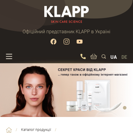
Офіційний представник KLAPP в Україні
UA
DE
/
Каталог продукції
/