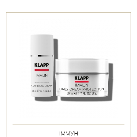
ІММУН