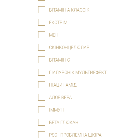
ВІТАМІН А КЛАССІК
ЕКСТРІМ
МЕН
СКІНКОНЦЕЛЮЛАР
ВІТАМІН С
ГІАЛУРОНІК МУЛЬТИЕФЕКТ
НІАЦИНАМІД
АЛОЕ ВЕРА
ІММУН
БЕТА ГЛЮКАН
PSC - ПРОБЛЕМНА ШКІРА