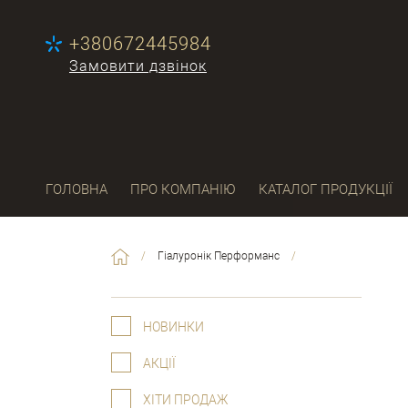
+380672445984
Замовити дзвінок
ГОЛОВНА
ПРО КОМПАНІЮ
КАТАЛОГ ПРОДУКЦІЇ
/
Гіалуронік Перформанс
/
НОВИНКИ
АКЦІЇ
ХІТИ ПРОДАЖ