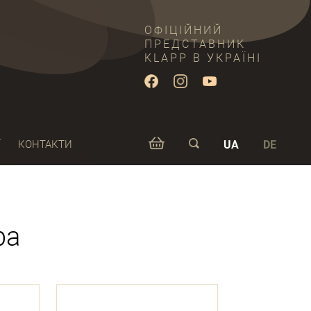
ОФІЦІЙНИЙ
ПРЕДСТАВНИК
KLAPP В УКРАЇНІ
Ї
КОНТАКТИ
UA
DE
ра