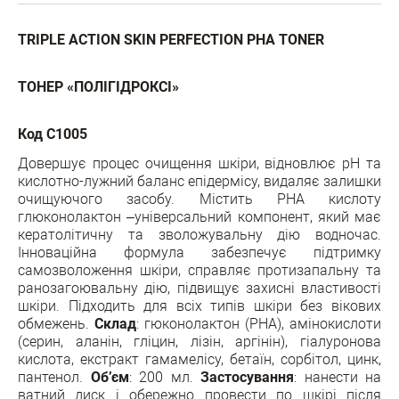
TRIPLE ACTION SKIN PERFECTION PHA TONER
ТОНЕР «ПОЛІГІДРОКСІ»
Код C1005
Довершує процес очищення шкіри, відновлює рН та
кислотно-лужний баланс епідермісу, видаляє залишки
очищуючого засобу. Містить PHA кислоту
глюконолактон –універсальний компонент, який має
кератолітичну та зволожувальну дію водночас.
Інноваційна формула забезпечує підтримку
самозволоження шкіри, справляє протизапальну та
ранозагоювальну дію, підвищує захисні властивості
шкіри. Підходить для всіх типів шкіри без вікових
обмежень.
Склад
: гюконолактон (РНА), амінокислоти
(серин, аланін, гліцин, лізін, аргінін), гіалуронова
кислота, екстракт гамамелісу, бетаїн, сорбітол, цинк,
пантенол.
Об’єм
: 200 мл.
Застосування
: нанести на
ватний диск і обережно провести по шкірі після