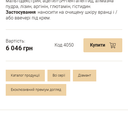
мальтодекстрин, ацетил-SH-пентапептид, алмазна
пудра, лізин, аргінін, глютамін, гістидин.
Застосування
: наносити на очищену шкіру вранці і /
або ввечері під крем.
Вартість:
Код 4050
Купити
6 046
грн
Каталог продукції
Всі серії
Діамант
Ексклюзивний преміум догляд