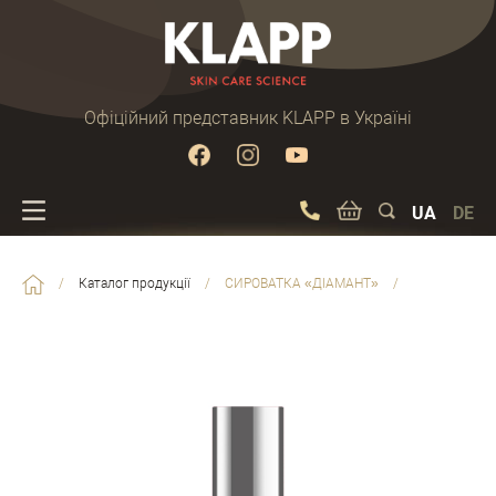
Офіційний представник KLAPP в Україні
UA
DE
/
Каталог продукції
/
СИРОВАТКА «ДІАМАНТ»
/