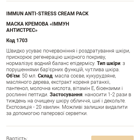
IMMUN ANTI-STRESS CREAM PACK
МАСКА КРЕМОВА «ІММУН
АНТИСТРЕС»
Код 1703
Швидко усуває почервоніння і роздратування шкіри,
прискорює регенерацію шкірного покриву,
нормалізує водний баланс епідермісу.
Тип шкіри
: з
порушеннями бар'єрних функцій, чутлива шкіра.
Об
’
єм
: 50 мл.
Склад
: масла соєве, кукурудзяне,
масляного дерева, екстракт кореня ратанхіі,
пантенол, молочна кислота, вітамін Е, біоензими і
рослинні пептиди.
Застосування
: наносити 1-2 рази в
тиждень на очищену шкіру обличчя, шиї і декольте.
Експозиція - 20 хвилин. Можливі залишки видалити
за допомогою паперової серветки.
Вартість: