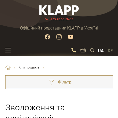
Офіційний представник KLAPP в Україні
UA
DE
/
Хіти продажів
/
Фільтр
Зволоження та