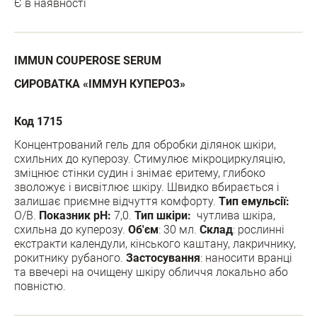
Є в наявності
IMMUN COUPEROSE SERUM
СИРОВАТКА «ІММУН КУПЕРОЗ»
Код 1715
Концентрований гель для обробки ділянок шкіри,
схильних до куперозу. Стимулює мікроциркуляцію,
зміцнює стінки судин і знімає еритему, глибоко
зволожує і висвітлює шкіру. Швидко вбирається і
залишає приємне відчуття комфорту.
Tип емульсії:
О/В.
Показник pH:
7,0.
Тип шкіри:
чутлива шкіра,
схильна до куперозу.
Об'єм
: 30 мл.
Склад
: рослинні
екстракти календули, кінського каштану, лакричнику,
рокитнику рубаного.
Застосування
: наносити вранці
та ввечері на очищену шкіру обличчя локально або
повністю.