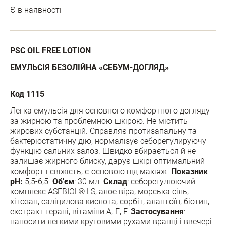
Є в наявності
PSC OIL FREE LOTION
ЕМУЛЬСІЯ БЕЗОЛІЙНА «СЕБУМ-ДОГЛЯД»
Код 1115
Легка емульсія для основного комфортного догляду
за жирною та проблемною шкірою. Не містить
жирових субстанцій. Справляє протизапальну та
бактеріостатичну дію, нормалізує себорегулируючу
функцію сальних залоз. Швидко вбирається й не
залишає жирного блиску, дарує шкірі оптимальний
комфорт і свіжість, є основою під макіяж.
Показник
pH:
5,5-6,5.
Об'єм
: 30 мл.
Склад
: себорегулюючий
комплекс ASEBIOL® LS, алое віра, морська сіль,
хітозан, саліцилова кислота, сорбіт, алантоїн, біотин,
екстракт герані, вітаміни А, Е, F.
Застосування
:
наносити легкими круговими рухами вранці і ввечері