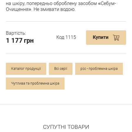
на шкіру, попередньо оброблену засобом «Себум-
Очищення». Не змивати водою.
Вартість:
Код 1115
Купити
1 177
грн
Каталог продукції
Всі серії
psc - проблемна шкіра
Чутлива та проблемна шкіра
СУПУТНІ ТОВАРИ