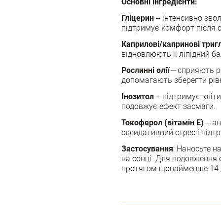
Основні інгредієнти:
Гліцерин
– інтенсивно звол
підтримує комфорт після 
Каприлові/капринові триг
відновлюють її ліпідний ба
Рослинні олії
– сприяють ре
допомагають зберегти рів
Інозитол
– підтримує кліти
подовжує ефект засмаги.
Токоферол (вітамін Е)
– ан
оксидативний стрес і підт
Застосування
: Наносьте н
на сонці. Для подовження 
протягом щонайменше 14 д