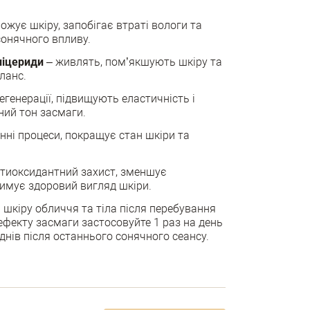
ожує шкіру, запобігає втраті вологи та
сонячного впливу.
ліцериди
– живлять, пом’якшують шкіру та
ланс.
генерації, підвищують еластичність і
ний тон засмаги.
нні процеси, покращує стан шкіри та
тиоксидантний захист, зменшує
римує здоровий вигляд шкіри.
а шкіру обличчя та тіла після перебування
ефекту засмаги застосовуйте 1 раз на день
нів після останнього сонячного сеансу.