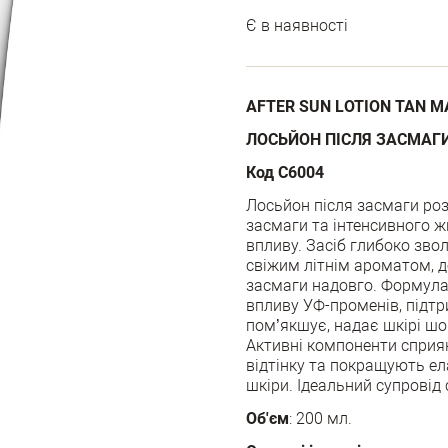
Є в наявності
AFTER SUN LOTION TAN M
ЛОСЬЙОН ПІСЛЯ ЗАСМАГ
Код С6004
Лосьйон після засмаги ро
засмаги та інтенсивного 
впливу. Засіб глибоко звол
свіжим літнім ароматом, 
засмаги надовго. Формул
впливу УФ-променів, підт
пом’якшує, надає шкірі шо
Активні компоненти сприя
відтінку та покращують ела
шкіри. Ідеальний супровід
Об'єм
: 200 мл.