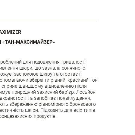
AXIMIZER
И «ТАН-МАКСИМАЙЗЕР»
зроблений для подовження тривалості
живлення шкіри, що зазнала сонячного
ожує, заспокоює шкіру та огортає її
допомагаючи зберегти рівний, красивий тон
а сприяє швидшому відновленню після
римує природний захисний бар’єр. Лосьйон
вковистості та запобігає появі лущення.
ють збереженню рівномірного бронзового
стичність шкіри. Підходить для всіх типів
 сонцезахисних продуктів.