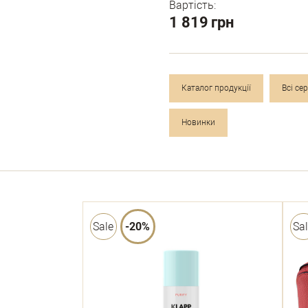
Вартість:
1 819
грн
Каталог продукції
Всі сер
Новинки
Sale
-20%
Sa