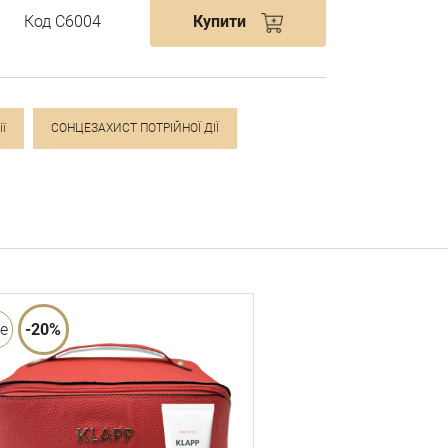
Код С6004
Купити
ії
СОНЦЕЗАХИСТ ПОТРІЙНОЇ ДІЇ
le
-20%