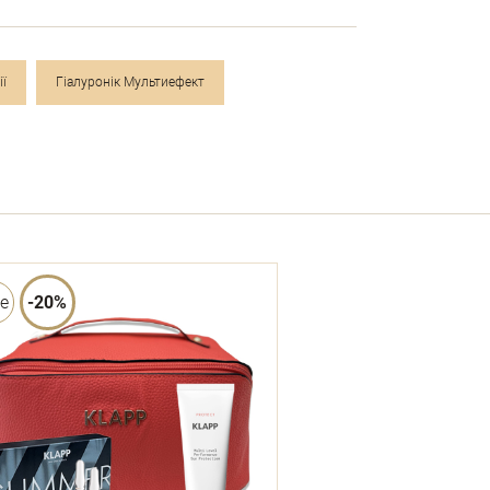
ії
Гіалуронік Мультиефект
le
-20%