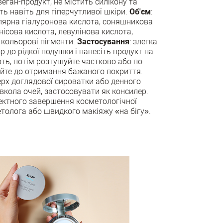
еган-продукт, не містить силікону та
ь навіть для гіперчутливої ​​шкіри.
Об'єм
:
лярна гіалуронова кислота, соняшникова
анісова кислота, левулінова кислота,
 кольорові пігменти.
Застосування
: злегка
 до рідкої подушки і нанесіть продукт на
ть, потім розтушуйте частково або по
йте до отримання бажаного покриття.
рх доглядової сироватки або денного
кола очей, застосовувати як консилер.
фектного завершення косметологічної
етолога або швидкого макіяжу «на бігу».