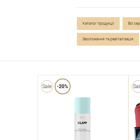
Каталог продукції
Всі сер
Зволоження та ревіталізація
Sale
-20%
Sa