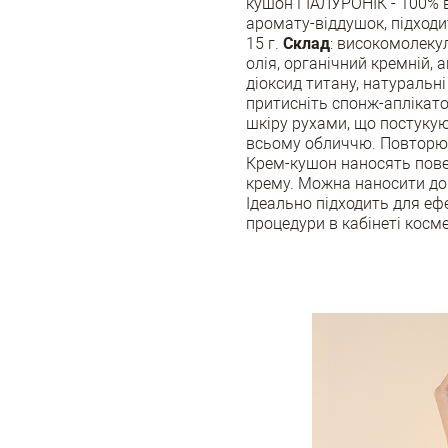
кушон ГІАЛУРОНІК - 100% в
аромату-віддушок, підходит
15 г.
Склад
: високомолеку
олія, органічний кремній, 
діоксид титану, натуральні
притисніть спонж-аплікатор
шкіру рухами, що постукую
всьому обличчю. Повторю
Крем-кушон наносять пове
крему. Можна наносити дов
Ідеально підходить для е
процедури в кабінеті косм