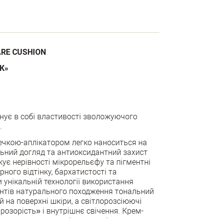
ARE CUSHION
К»
нує в собі властивості зволожуючого
.
ечкою-аплікатором легко наноситься на
льний догляд та антиоксидантний захист
кує нерівності мікрорельєфу та пігментні
рного відтінку, бархатистості та
 унікальній технології використання
ентів натурального походження тональний
 на поверхні шкіри, а світлорозсіюючі
розорість» і внутрішнє свічення. Крем-