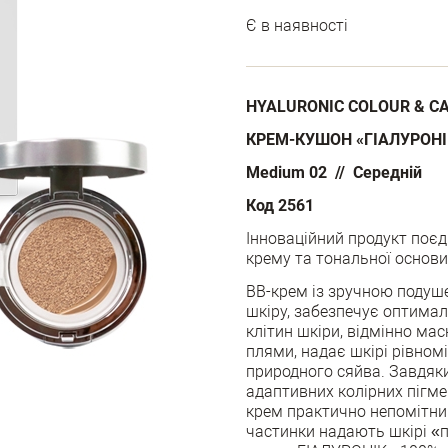
Є в наявності
HYALURONIC COLOUR & C
КРЕМ-КУШОН «ГІАЛУРОНІ
Medium
02 // Середній
Код 2561
Інноваційний продукт поєд
крему та тональної основи
ВВ-крем із зручною подуш
шкіру, забезпечує оптима
клітин шкіри, відмінно мас
плями, надає шкірі рівномі
природного сяйва. Завдяки
адаптивних колірних пігм
крем практично непомітний
частинки надають шкірі «п